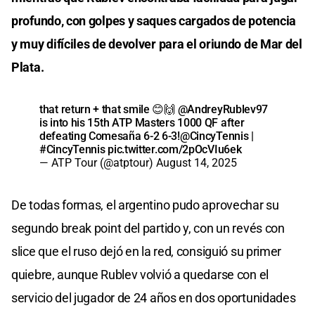
profundo, con golpes y saques cargados de potencia
y muy difíciles de devolver para el oriundo de Mar del
Plata.
that return + that smile 😊🙌
@AndreyRublev97
is into his 15th ATP Masters 1000 QF after
defeating Comesaña 6-2 6-3!
@CincyTennis
|
#CincyTennis
pic.twitter.com/2pOcVIu6ek
— ATP Tour (@atptour)
August 14, 2025
De todas formas, el argentino pudo aprovechar su
segundo break point del partido y, con un revés con
slice que el ruso dejó en la red, consiguió su primer
quiebre, aunque Rublev volvió a quedarse con el
servicio del jugador de 24 años en dos oportunidades