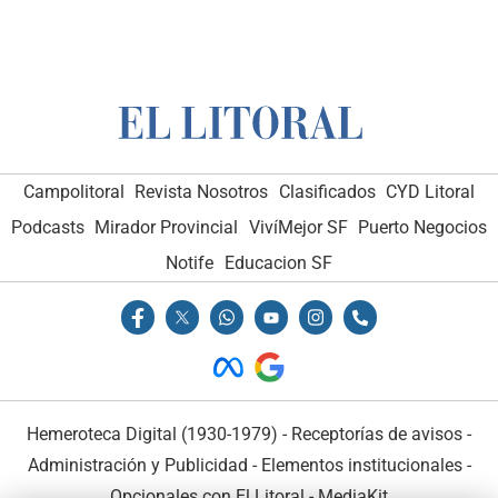
Campolitoral
Revista Nosotros
Clasificados
CYD Litoral
Podcasts
Mirador Provincial
VivíMejor SF
Puerto Negocios
Notife
Educacion SF
Hemeroteca Digital (1930-1979)
-
Receptorías de avisos
-
Administración y Publicidad
-
Elementos institucionales
-
Opcionales con El Litoral
-
MediaKit