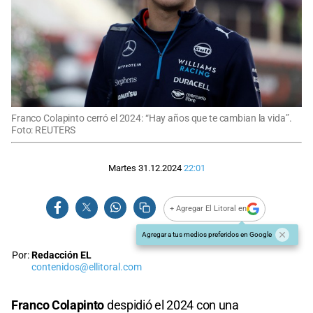
Franco Colapinto cerró el 2024: “Hay años que te cambian la vida”.
Foto: REUTERS
Martes 31.12.2024
22:01
+ Agregar El Litoral en
Agregar a tus medios preferidos en Google
Por:
Redacción EL
contenidos@ellitoral.com
Franco Colapinto
despidió el 2024 con una