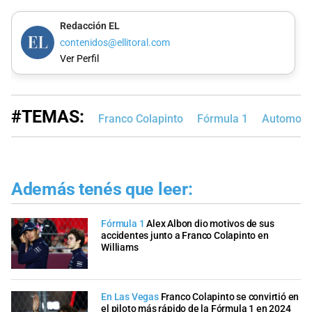
Redacción EL
contenidos@ellitoral.com
Ver Perfil
#TEMAS:
Franco Colapinto
Fórmula 1
Automovi
Además tenés que leer:
Fórmula 1
Alex Albon dio motivos de sus
accidentes junto a Franco Colapinto en
Williams
En Las Vegas
Franco Colapinto se convirtió en
el piloto más rápido de la Fórmula 1 en 2024