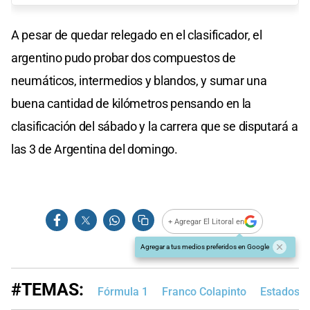
A pesar de quedar relegado en el clasificador, el
argentino pudo probar dos compuestos de
neumáticos, intermedios y blandos, y sumar una
buena cantidad de kilómetros pensando en la
clasificación del sábado y la carrera que se disputará a
las 3 de Argentina del domingo.
+ Agregar El Litoral en
Agregar a tus medios preferidos en Google
#TEMAS:
Fórmula 1
Franco Colapinto
Estados U