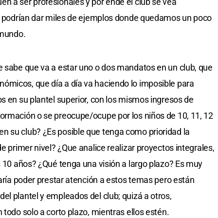
n a ser profesionales y por ende el club se vea
 se podrían dar miles de ejemplos donde quedamos un poco
 mundo.
e sabe que va a estar uno o dos mandatos en un club, que
ómicos, que día a día va haciendo lo imposible para
os en su plantel superior, con los mismos ingresos de
ormación o se preocupe/ocupe por los niños de 10, 11, 12
n su club? ¿Es posible que tenga como prioridad la
de primer nivel? ¿Que analice realizar proyectos integrales,
os 10 años? ¿Qué tenga una visión a largo plazo? Es muy
taría poder prestar atención a estos temas pero están
el plantel y empleados del club; quizá a otros,
 todo solo a corto plazo, mientras ellos estén.