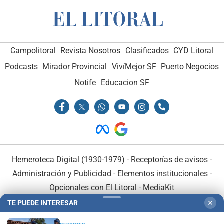
Campolitoral
Revista Nosotros
Clasificados
CYD Litoral
Podcasts
Mirador Provincial
VivíMejor SF
Puerto Negocios
Notife
Educacion SF
Hemeroteca Digital (1930-1979)
-
Receptorías de avisos
-
Administración y Publicidad
-
Elementos institucionales
-
Opcionales con El Litoral
-
MediaKit
TE PUEDE INTERESAR
✕
El Litoral es miembro de: