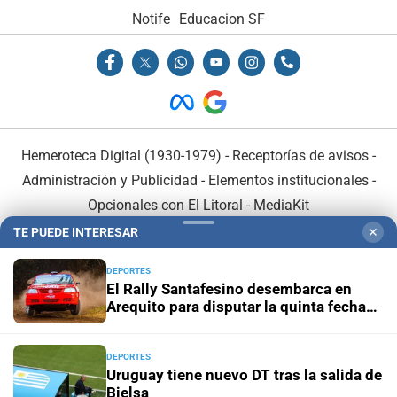
Notife
Educacion SF
Hemeroteca Digital (1930-1979)
-
Receptorías de avisos
-
Administración y Publicidad
-
Elementos institucionales
-
Opcionales con El Litoral
-
MediaKit
TE PUEDE INTERESAR
✕
El Litoral es miembro de:
DEPORTES
El Rally Santafesino desembarca en
Arequito para disputar la quinta fecha
del campeonato
DEPORTES
En Asociación con:
Uruguay tiene nuevo DT tras la salida de
Bielsa