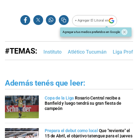
+ Agregar El Litoral en
Agregar a tus medios preferidos en Google
#TEMAS:
Instituto
Atlético Tucumán
Liga Profes
Además tenés que leer:
Copa de la Liga
Rosario Central recibe a
Banfield y luego tendrá su gran fiesta de
campeón
Prepara el debut como local
Que "reviente" el
15 de Abril, el objetivo tatengue para el jueves