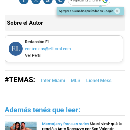
+ Agregar El Litoral en
Agregar a tus medios preferidos en Google
Sobre el Autor
Redacción EL
contenidos@ellitoral.com
Ver Perfil
#TEMAS:
Inter Miami
MLS
Lionel Messi
Además tenés que leer:
Mensajes y fotos en redes
Messi viral: qué le
regaló a Anto Roccuzzo por San Valentín