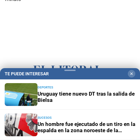
TE PUEDE INTERESAR
✕
DEPORTES
Campolitoral
Revista Nosotros
Clasificados
CYD Litoral
Uruguay tiene nuevo DT tras la salida de
Podcasts
Mirador Provincial
VivíMejor SF
Puerto Negocios
Bielsa
Notife
Educacion SF
SUCESOS
Un hombre fue ejecutado de un tiro en la
espalda en la zona noroeste de la
ciudad