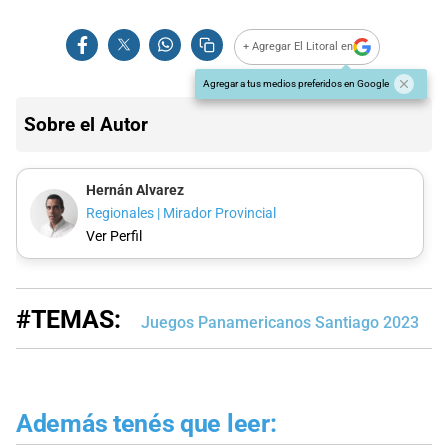
+ Agregar El Litoral en
Agregar a tus medios preferidos en Google
Sobre el Autor
Hernán Alvarez
Regionales | Mirador Provincial
Ver Perfil
#TEMAS:
Juegos Panamericanos Santiago 2023
R
Además tenés que leer: