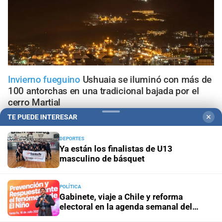
Invierno fueguino
Ushuaia se iluminó con más de
100 antorchas en una tradicional bajada por el
cerro Martial
TE PUEDE INTERESAR
✕
Tenencia responsable
Perros potencialmente peligrosos
en Santa Fe: qué exige la ley, qué debe hacer el dueño y
DEPORTES
Ya están los finalistas de U13
cómo actuar ante un ataque
masculino de básquet
Condiciones meteorológicas
El Paso Cristo Redentor
permanece cerrado por la nieve y crece la preocupación
POLÍTICA
de los camioneros por las pérdidas
Gabinete, viaje a Chile y reforma
electoral en la agenda semanal del
oficialismo
Panorama astrológico
Horóscopo de hoy 10 de agosto