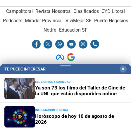
Campolitoral
Revista Nosotros
Clasificados
CYD Litoral
Podcasts
Mirador Provincial
VivíMejor SF
Puerto Negocios
Notife
Educacion SF
TE PUEDE INTERESAR
✕
Hemeroteca Digital (1930-1979)
-
Receptorías de avisos
-
ESCENARIOS & SOCIEDAD
Administración y Publicidad
-
Elementos institucionales
-
Ya son 73 los films del Taller de Cine de
Opcionales con El Litoral
-
MediaKit
la UNL que están disponibles online
El Litoral es miembro de:
INFORMACIÓN GENERAL
Horóscopo de hoy 10 de agosto de
2026