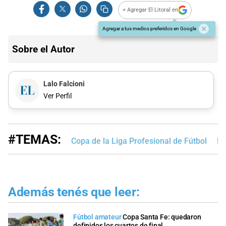
+ Agregar El Litoral en
Agregar a tus medios preferidos en Google
Sobre el Autor
Lalo Falcioni
Ver Perfil
#TEMAS:
Copa de la Liga Profesional de Fútbol
Ne
Además tenés que leer:
Fútbol amateur
Copa Santa Fe: quedaron
definidos los cuartos de final