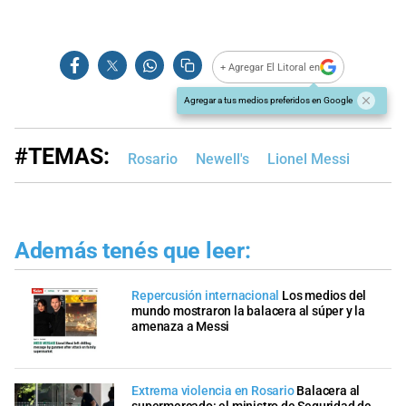
+ Agregar El Litoral en
Agregar a tus medios preferidos en Google
#TEMAS:
Rosario
Newell's
Lionel Messi
Además tenés que leer:
Repercusión internacional
Los medios del
mundo mostraron la balacera al súper y la
amenaza a Messi
Extrema violencia en Rosario
Balacera al