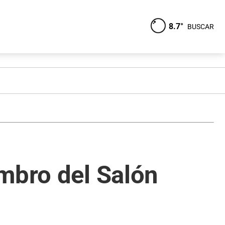
8.7°
BUSCAR
mbro del Salón