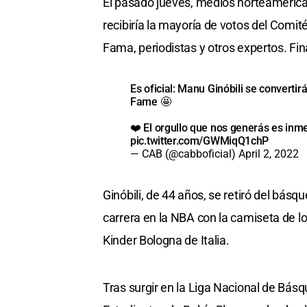
El pasado jueves, medios norteamerica
recibiría la mayoría de votos del Comi
Fama, periodistas y otros expertos. Fi
Es oficial: Manu Ginóbili se convertir
Fame 🤩
❤️ El orgullo que nos generás es inme
pic.twitter.com/GWMiqQ1chP
— CAB (@cabboficial)
April 2, 2022
Ginóbili, de 44 años, se retiró del básq
carrera en la NBA con la camiseta de lo
Kinder Bologna de Italia.
Tras surgir en la Liga Nacional de Básq