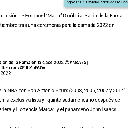
Agregar a tus medios preferidos en Goo
 inclusión de Emanuel “Manu” Ginóbili al Salón de la Fama
eptiembre tras una ceremonia para la camada 2022 en
alón de la Fama en la clase 2022 😍
#NBA75
|
witter.com/XEJbYnF6Ox
, 2022
de la NBA con San Antonio Spurs (2003, 2005, 2007 y 2014)
 en la exclusiva lista y l quinto sudamericano después de
eriera y Hortencia Marcari y el panameño John Isaacs.