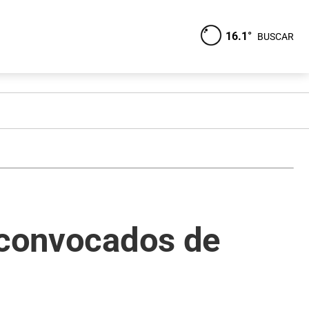
16.1°
BUSCAR
e convocados de