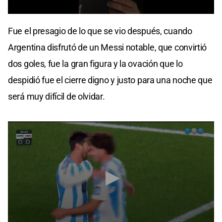
0
seconds
Fue el presagio de lo que se vio después, cuando
of
1
Argentina disfrutó de un Messi notable, que convirtió
minute,
42
dos goles, fue la gran figura y la ovación que lo
seconds
despidió fue el cierre digno y justo para una noche que
será muy difícil de olvidar.