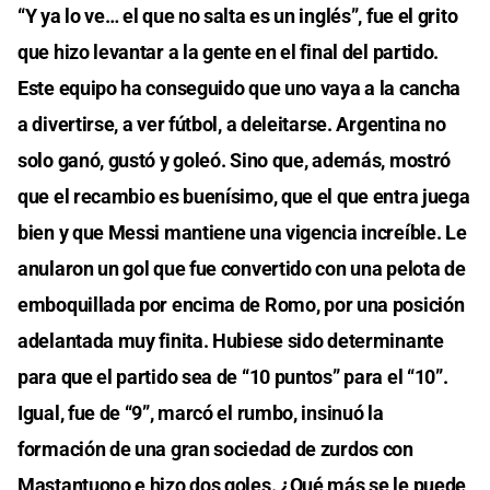
seconds
“Y ya lo ve… el que no salta es un inglés”, fue el grito
of
0
que hizo levantar a la gente en el final del partido.
seconds
Este equipo ha conseguido que uno vaya a la cancha
a divertirse, a ver fútbol, a deleitarse. Argentina no
solo ganó, gustó y goleó. Sino que, además, mostró
que el recambio es buenísimo, que el que entra juega
bien y que Messi mantiene una vigencia increíble. Le
anularon un gol que fue convertido con una pelota de
emboquillada por encima de Romo, por una posición
adelantada muy finita. Hubiese sido determinante
para que el partido sea de “10 puntos” para el “10”.
Igual, fue de “9”, marcó el rumbo, insinuó la
formación de una gran sociedad de zurdos con
Mastantuono e hizo dos goles. ¿Qué más se le puede