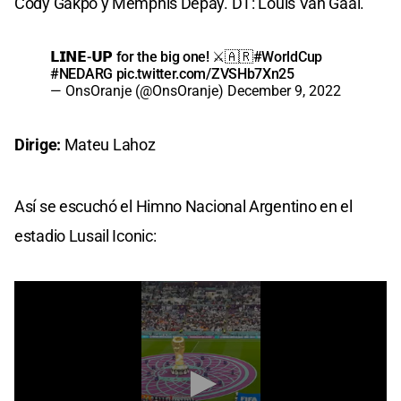
Cody Gakpo y Memphis Depay. DT: Louis Van Gaal.
𝗟𝗜𝗡𝗘-𝗨𝗣 for the big one! ⚔️🇦🇷
#WorldCup
#NEDARG
pic.twitter.com/ZVSHb7Xn25
— OnsOranje (@OnsOranje)
December 9, 2022
Dirige:
Mateu Lahoz
Así se escuchó el Himno Nacional Argentino en el
estadio Lusail Iconic: