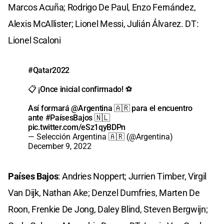
Marcos Acuña; Rodrigo De Paul, Enzo Fernández,
Alexis McAllister; Lionel Messi, Julián Álvarez. DT:
Lionel Scaloni
#Qatar2022
📋 ¡Once inicial confirmado! ⚽
Así formará
@Argentina
🇦🇷 para el encuentro
ante
#PaísesBajos
🇳🇱
pic.twitter.com/eSz1qyBDPn
— Selección Argentina 🇦🇷 (@Argentina)
December 9, 2022
Países Bajos
: Andries Noppert; Jurrien Timber, Virgil
Van Dijk, Nathan Ake; Denzel Dumfries, Marten De
Roon, Frenkie De Jong, Daley Blind, Steven Bergwijn;