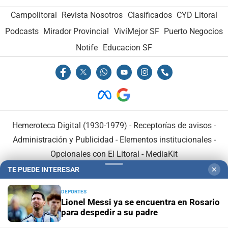
Campolitoral
Revista Nosotros
Clasificados
CYD Litoral
Podcasts
Mirador Provincial
VivíMejor SF
Puerto Negocios
Notife
Educacion SF
Hemeroteca Digital (1930-1979)
-
Receptorías de avisos
-
Administración y Publicidad
-
Elementos institucionales
-
Opcionales con El Litoral
-
MediaKit
TE PUEDE INTERESAR
✕
El Litoral es miembro de:
DEPORTES
Lionel Messi ya se encuentra en Rosario
para despedir a su padre