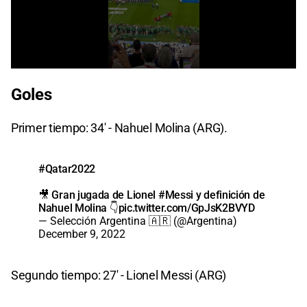
0
seconds
Goles
of
1
minute,
Primer tiempo: 34' - Nahuel Molina (ARG).
9
seconds
#Qatar2022
🎥 Gran jugada de Lionel
#Messi
y definición de
Nahuel Molina 👇
pic.twitter.com/GpJsK2BVYD
— Selección Argentina 🇦🇷 (@Argentina)
December 9, 2022
Segundo tiempo: 27' - Lionel Messi (ARG)