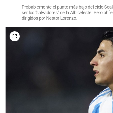
Probablemente el punto más bajo del ciclo Scal
ser los "salvadores" de la Albiceleste. Pero a
dirigidos por Nestor Lorenzo.