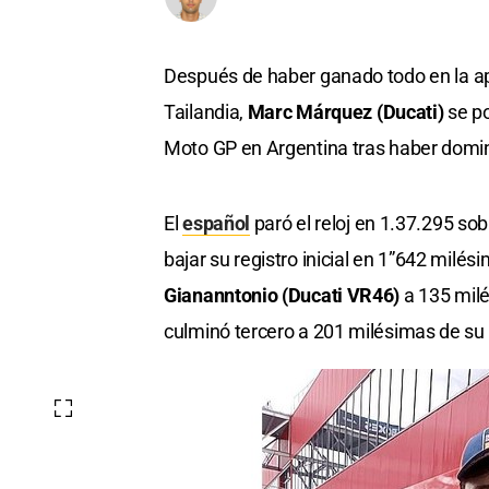
Después de haber ganado todo en la ape
Tailandia,
Marc Márquez (Ducati)
se po
Moto GP en Argentina tras haber domin
El
español
paró el reloj en 1.37.295 so
bajar su registro inicial en 1”642 mil
Giananntonio (Ducati VR46)
a 135 milé
culminó tercero a 201 milésimas de s