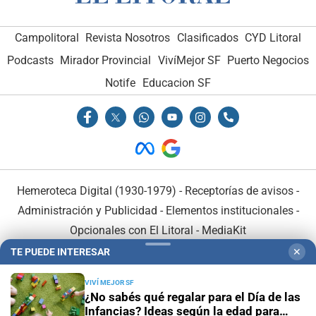
Campolitoral
Revista Nosotros
Clasificados
CYD Litoral
Podcasts
Mirador Provincial
VivíMejor SF
Puerto Negocios
Notife
Educacion SF
Hemeroteca Digital (1930-1979)
-
Receptorías de avisos
-
Administración y Publicidad
-
Elementos institucionales
-
Opcionales con El Litoral
-
MediaKit
TE PUEDE INTERESAR
✕
El Litoral es miembro de:
VIVÍ MEJOR SF
¿No sabés qué regalar para el Día de las
Infancias? Ideas según la edad para