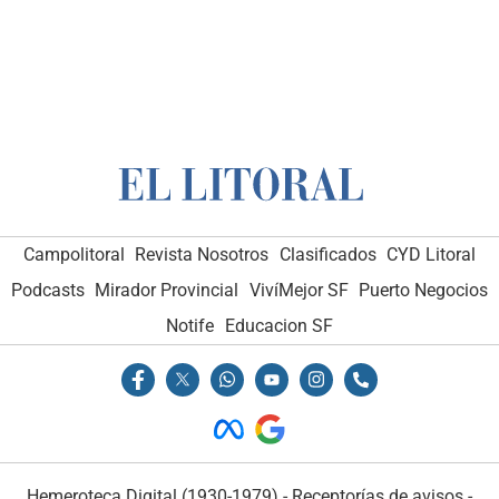
Campolitoral
Revista Nosotros
Clasificados
CYD Litoral
Podcasts
Mirador Provincial
VivíMejor SF
Puerto Negocios
Notife
Educacion SF
Hemeroteca Digital (1930-1979)
-
Receptorías de avisos
-