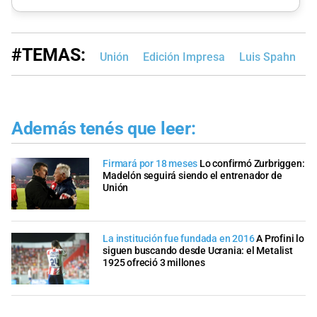
#TEMAS:
Unión
Edición Impresa
Luis Spahn
U
Además tenés que leer:
Firmará por 18 meses
Lo confirmó Zurbriggen:
Madelón seguirá siendo el entrenador de
Unión
La institución fue fundada en 2016
A Profini lo
siguen buscando desde Ucrania: el Metalist
1925 ofreció 3 millones