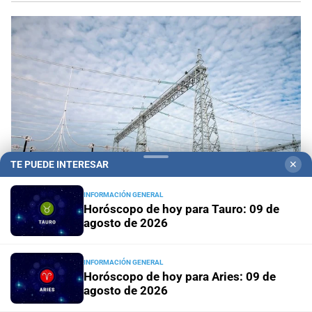
TE PUEDE INTERESAR
✕
INFORMACIÓN GENERAL
Horóscopo de hoy para Tauro: 09 de
agosto de 2026
Tarifazo eléctrico a las industrias
El precio de atar
la producción al vaivén del mercado mundial
INFORMACIÓN GENERAL
Horóscopo de hoy para Aries: 09 de
En Rosario
Invencible Arena: Pullaro inauguró el nuevo
agosto de 2026
estadio de los Juegos Suramericanos 2026