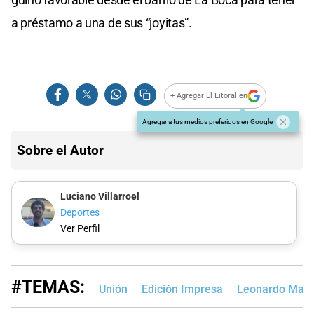
a préstamo a una de sus “joyitas”.
+ Agregar El Litoral en
Agregar a tus medios preferidos en Google
Sobre el Autor
Luciano Villarroel
Deportes
Ver Perfil
#TEMAS:
Unión
Edición Impresa
Leonardo Mad