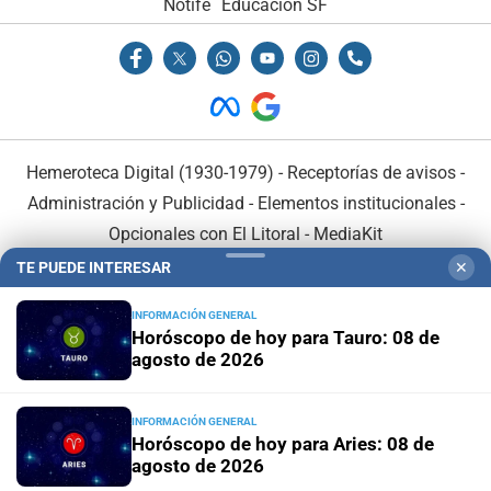
Notife
Educacion SF
Hemeroteca Digital (1930-1979)
-
Receptorías de avisos
-
Administración y Publicidad
-
Elementos institucionales
-
Opcionales con El Litoral
-
MediaKit
TE PUEDE INTERESAR
✕
El Litoral es miembro de:
INFORMACIÓN GENERAL
Horóscopo de hoy para Tauro: 08 de
agosto de 2026
INFORMACIÓN GENERAL
En Asociación con:
Horóscopo de hoy para Aries: 08 de
agosto de 2026