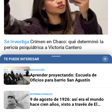
Se investiga
Crimen en Chaco: qué determinó la
pericia psiquiátrica a Victoria Cantero
TE PUEDE INTERESAR
✕
Inauguran sala
Fijaron la primera audiencia penal en el
nuevo edificio Anexo de los Tribunales de Santa Fe
EDUCACIÓN
Aprender proyectando: Escuela de
Tragedia en Bariloche
Murió una nena de 3 años tras caer
Oficios para barrio San Agustín
con sus padres al lago Nahuel Huapi
INTERNACIONALES
Tragedia vial
Cayó un auto desde un puente tras un
9 de agosto de 1926: así era el mundo
choque múltiple en Mendoza: hay un muerto y varios
hace cien años, visto a través de El
heridos
Litoral