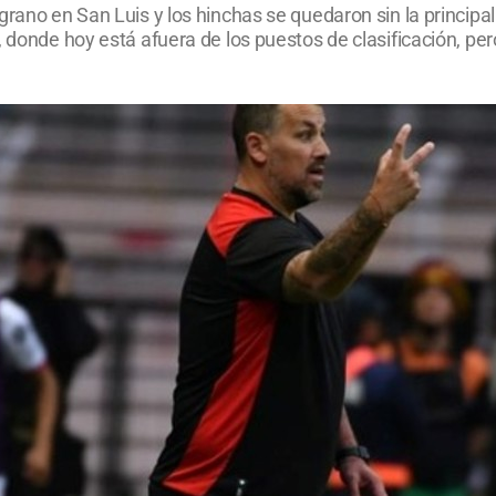
rano en San Luis y los hinchas se quedaron sin la principal 
, donde hoy está afuera de los puestos de clasificación, pe