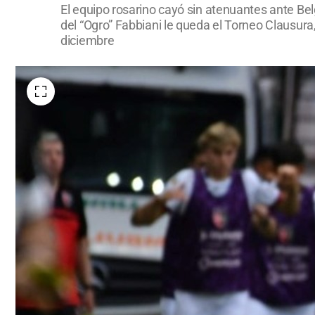
El equipo rosarino cayó sin atenuantes ante Belg
del “Ogro” Fabbiani le queda el Torneo Clausura
diciembre