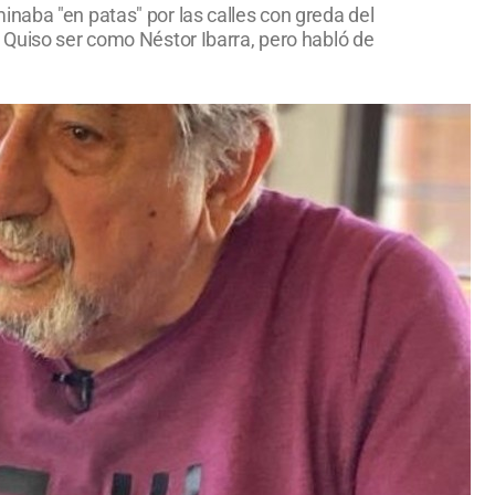
naba "en patas" por las calles con greda del
 Quiso ser como Néstor Ibarra, pero habló de