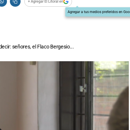
+ Agregar El Litoral en
Agregar a tus medios preferidos en Goo
ecir: señores, el Flaco Bergesio...