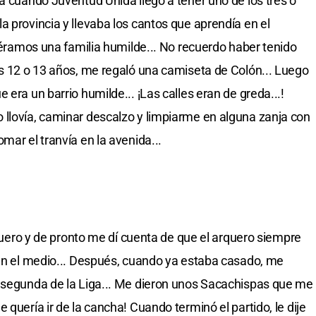
a cuando Juventud Unida llegó a tener uno de los tres o
a provincia y llevaba los cantos que aprendía en el
o éramos una familia humilde... No recuerdo haber tenido
os 12 o 13 años, me regaló una camiseta de Colón... Luego
 era un barrio humilde... ¡Las calles eran de greda...!
 llovía, caminar descalzo y limpiarme en alguna zanja con
mar el tranvía en la avenida...
arquero y de pronto me dí cuenta de que el arquero siempre
 en el medio... Después, cuando ya estaba casado, me
a segunda de la Liga... Me dieron unos Sacachispas que me
 quería ir de la cancha! Cuando terminó el partido, le dije