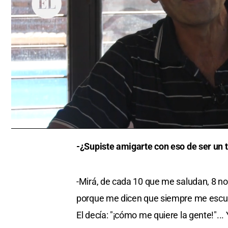
0
seconds
-¿Supiste amigarte con eso de ser un 
of
0
seconds
Volume
0%
-Mirá, de cada 10 que me saludan, 8 no 
porque me dicen que siempre me escuc
El decía: "¡cómo me quiere la gente!"... 