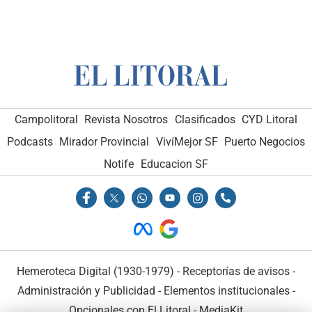
Campolitoral
Revista Nosotros
Clasificados
CYD Litoral
Podcasts
Mirador Provincial
VivíMejor SF
Puerto Negocios
Notife
Educacion SF
Hemeroteca Digital (1930-1979)
-
Receptorías de avisos
-
Administración y Publicidad
-
Elementos institucionales
-
Opcionales con El Litoral
-
MediaKit