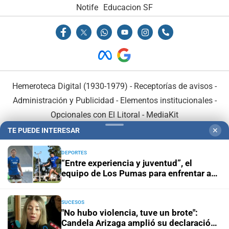
Notife
Educacion SF
Hemeroteca Digital (1930-1979)
-
Receptorías de avisos
-
Administración y Publicidad
-
Elementos institucionales
-
Opcionales con El Litoral
-
MediaKit
TE PUEDE INTERESAR
✕
El Litoral es miembro de:
DEPORTES
“Entre experiencia y juventud”, el
equipo de Los Pumas para enfrentar a
Sudáfrica
SUCESOS
En Asociación con:
"No hubo violencia, tuve un brote":
Candela Arizaga amplió su declaración