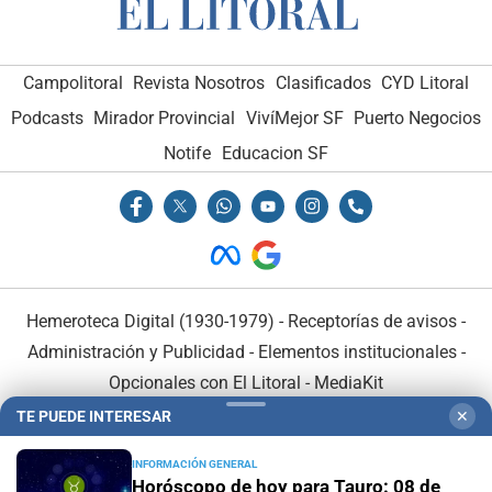
Campolitoral
Revista Nosotros
Clasificados
CYD Litoral
Podcasts
Mirador Provincial
VivíMejor SF
Puerto Negocios
Notife
Educacion SF
Hemeroteca Digital (1930-1979)
-
Receptorías de avisos
-
Administración y Publicidad
-
Elementos institucionales
-
Opcionales con El Litoral
-
MediaKit
TE PUEDE INTERESAR
✕
El Litoral es miembro de:
INFORMACIÓN GENERAL
Horóscopo de hoy para Tauro: 08 de