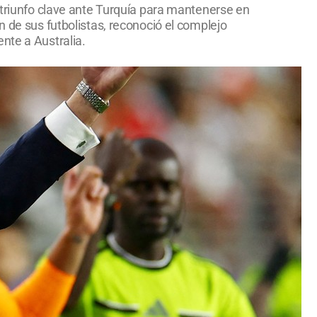
n triunfo clave ante Turquía para mantenerse en
n de sus futbolistas, reconoció el complejo
nte a Australia.