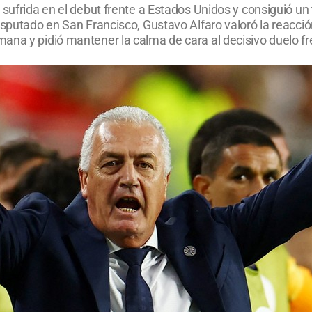
 sufrida en el debut frente a Estados Unidos y consiguió u
isputado en San Francisco, Gustavo Alfaro valoró la reacció
na y pidió mantener la calma de cara al decisivo duelo fre