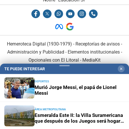
Hemeroteca Digital (1930-1979)
-
Receptorías de avisos
-
Administración y Publicidad
-
Elementos institucionales
-
Opcionales con El Litoral
-
MediaKit
TE PUEDE INTERESAR
✕
El Litoral es miembro de:
DEPORTES
Murió Jorge Messi, el papá de Lionel
Messi
ÁREA METROPOLITANA
En Asociación con:
Esmeralda Este II: la Villa Suramericana
que después de los Juegos será hogar
de 346 familias