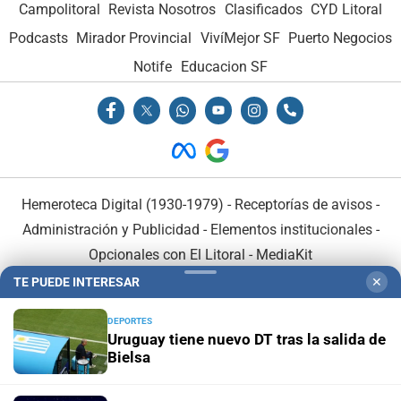
Campolitoral
Revista Nosotros
Clasificados
CYD Litoral
Podcasts
Mirador Provincial
VivíMejor SF
Puerto Negocios
Notife
Educacion SF
Hemeroteca Digital (1930-1979)
-
Receptorías de avisos
-
Administración y Publicidad
-
Elementos institucionales
-
Opcionales con El Litoral
-
MediaKit
TE PUEDE INTERESAR
✕
El Litoral es miembro de:
DEPORTES
Uruguay tiene nuevo DT tras la salida de
Bielsa