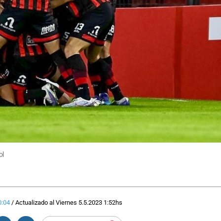
ol
0:04
/
Actualizado al
Viernes 5.5.2023
1:52
hs