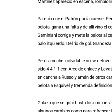
Martínez apareció en escena, rompió lín
Parecía que el Patrón podía caerse. Per
pelota, gana una falta y de allí vino el
Geminiani corrige y mete la pelota al ce
palo izquierdo. Delirio de gol. Grandeza
Pero la noche inolvidable no se detuvo
sido 4-4-1-1 con Arce de enlace y Levat
en cancha a Russo y amén de otros camb
pelota a Esquivel y tremenda definición
Golazo que se gritó hasta los confines d
algunos cambios como para refrescar lí