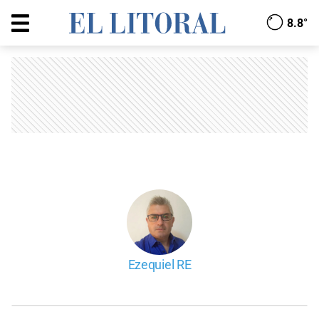
8.8°
Ezequiel RE