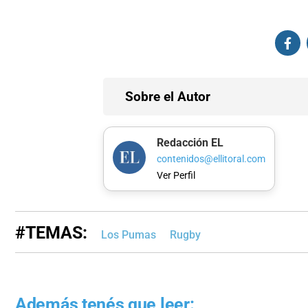
Sobre el Autor
Redacción EL
contenidos@ellitoral.com
Ver Perfil
#TEMAS:
Los Pumas
Rugby
Además tenés que leer: