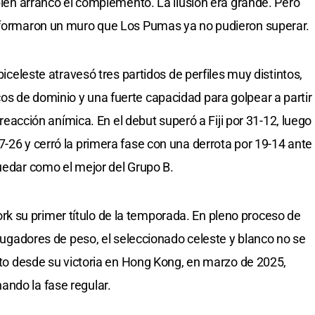
 bien arrancó el complemento. La ilusión era grande. Pero
y formaron un muro que Los Pumas ya no pudieron superar.
lbiceleste atravesó tres partidos de perfiles muy distintos,
s de dominio y una fuerte capacidad para golpear a partir
a reacción anímica. En el debut superó a Fiji por 31-12, luego
7-26 y cerró la primera fase con una derrota por 19-14 ante
quedar como el mejor del Grupo B.
 su primer título de la temporada. En pleno proceso de
s jugadores de peso, el seleccionado celeste y blanco no se
uito desde su victoria en Hong Kong, en marzo de 2025,
ando la fase regular.