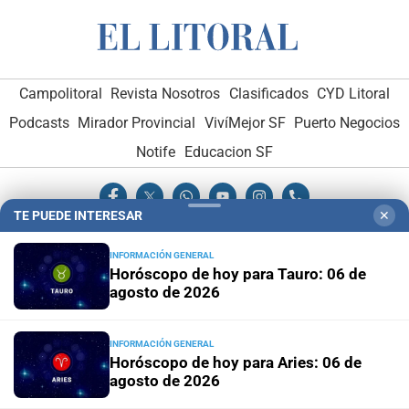
Campolitoral
Revista Nosotros
Clasificados
CYD Litoral
Podcasts
Mirador Provincial
VivíMejor SF
Puerto Negocios
Notife
Educacion SF
TE PUEDE INTERESAR
✕
INFORMACIÓN GENERAL
Horóscopo de hoy para Tauro: 06 de
agosto de 2026
Hemeroteca Digital (1930-1979)
-
Receptorías de avisos
-
Administración y Publicidad
-
Elementos institucionales
-
Opcionales con El Litoral
-
MediaKit
INFORMACIÓN GENERAL
Horóscopo de hoy para Aries: 06 de
agosto de 2026
El Litoral es miembro de: