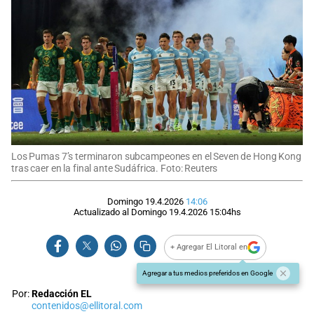
Los Pumas 7’s terminaron subcampeones en el Seven de Hong Kong
tras caer en la final ante Sudáfrica. Foto: Reuters
Domingo 19.4.2026
14:06
Actualizado al
Domingo 19.4.2026
15:04
hs
+ Agregar El Litoral en
Agregar a tus medios preferidos en Google
Por:
Redacción EL
contenidos@ellitoral.com