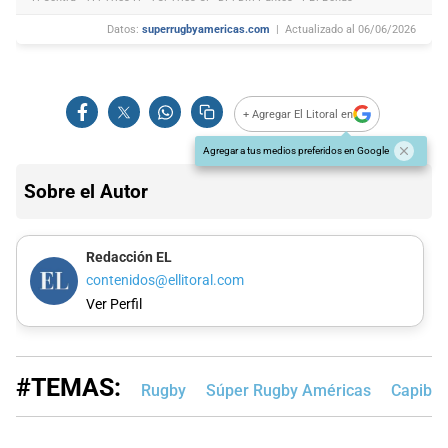
Datos:
superrugbyamericas.com
| Actualizado al 06/06/2026
+ Agregar El Litoral en
Agregar a tus medios preferidos en Google
Sobre el Autor
Redacción EL
contenidos@ellitoral.com
Ver Perfil
#TEMAS:
Rugby
Súper Rugby Américas
Capibar