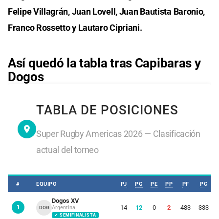
Felipe Villagrán, Juan Lovell, Juan Bautista Baronio,
Franco Rossetto y Lautaro Cipriani.
Así quedó la tabla tras Capibaras y
Dogos
TABLA DE POSICIONES
Super Rugby Americas 2026 — Clasificación
actual del torneo
#
EQUIPO
PJ
PG
PE
PP
PF
PC
Dogos XV
1
14
12
0
2
483
333
Argentina
DOG
✓ SEMIFINALISTA