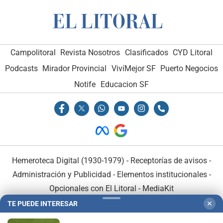
Campolitoral
Revista Nosotros
Clasificados
CYD Litoral
Podcasts
Mirador Provincial
VivíMejor SF
Puerto Negocios
Notife
Educacion SF
Hemeroteca Digital (1930-1979)
-
Receptorías de avisos
-
Administración y Publicidad
-
Elementos institucionales
-
Opcionales con El Litoral
-
MediaKit
TE PUEDE INTERESAR
✕
El Litoral es miembro de: