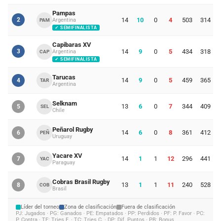
Pampas
2
14
10
0
4
503
314
Argentina
PAM
✓ SEMIFINALISTA
Capibaras XV
3
14
9
0
5
434
318
Argentina
CAP
✓ SEMIFINALISTA
Tarucas
14
9
0
5
459
365
4
TAR
Argentina
Selknam
13
6
0
7
344
409
5
SEL
Chile
Peñarol Rugby
14
6
0
8
361
412
6
PEÑ
Uruguay
Yacare XV
14
1
1
12
296
441
7
YAC
Paraguay
Cobras Brasil Rugby
13
1
1
11
240
528
8
COB
Brasil
Líder del torneo
Zona de clasificación
Fuera de clasificación
PJ: Jugados · PG: Ganados · PE: Empatados · PP: Perdidos · PF: P. Favor · PC:
P. Contra · TF: Tries F. · TC: Tries C. · DP: Dif. Puntos · PB: Bonus