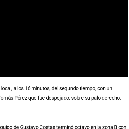
l local, a los 16 minutos, del segundo tiempo, con un
 Tomás Pérez que fue despejado, sobre su palo derecho,
equipo de Gustavo Costas terminó octavo en la zona B con