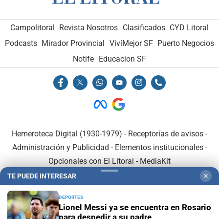
Campolitoral
Revista Nosotros
Clasificados
CYD Litoral
Podcasts
Mirador Provincial
VivíMejor SF
Puerto Negocios
Notife
Educacion SF
Hemeroteca Digital (1930-1979)
-
Receptorías de avisos
-
Administración y Publicidad
-
Elementos institucionales
-
Opcionales con El Litoral
-
MediaKit
TE PUEDE INTERESAR
✕
El Litoral es miembro de:
DEPORTES
Lionel Messi ya se encuentra en Rosario
para despedir a su padre