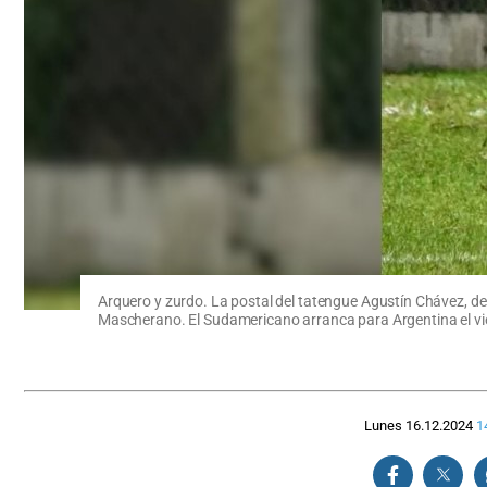
Arquero y zurdo. La postal del tatengue Agustín Chávez, d
Mascherano. El Sudamericano arranca para Argentina el vier
Lunes 16.12.2024
1