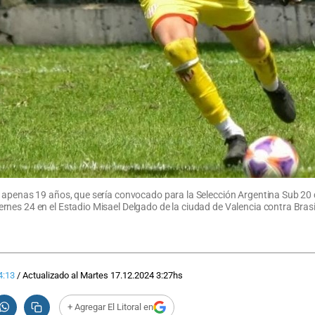
e apenas 19 años, que sería convocado para la Selección Argentina Sub 20
nes 24 en el Estadio Misael Delgado de la ciudad de Valencia contra Brasi
4:13
/
Actualizado al
Martes 17.12.2024
3:27
hs
+ Agregar El Litoral en