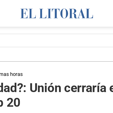
ximas horas
ad?: Unión cerraría 
b 20