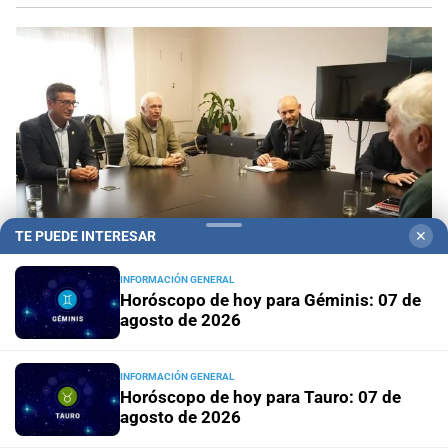
TE PUEDE INTERESAR
✕
INFORMACIÓN GENERAL
Horóscopo de hoy para Géminis: 07 de
agosto de 2026
Junto a la Región Centro
Santa Fe presentó ante
Nación una iniciativa para mitigar los costos
energéticos en la industria
INFORMACIÓN GENERAL
Horóscopo de hoy para Tauro: 07 de
agosto de 2026
Media sanción para la emergencia
El Senado abrió el