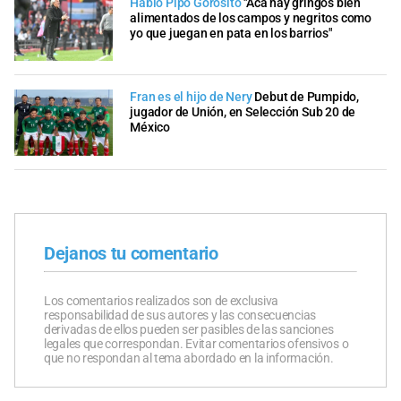
Habló Pipo Gorosito
"Acá hay gringos bien
alimentados de los campos y negritos como
yo que juegan en pata en los barrios"
Fran es el hijo de Nery
Debut de Pumpido,
jugador de Unión, en Selección Sub 20 de
México
Dejanos tu comentario
Los comentarios realizados son de exclusiva
responsabilidad de sus autores y las consecuencias
derivadas de ellos pueden ser pasibles de las sanciones
legales que correspondan. Evitar comentarios ofensivos o
que no respondan al tema abordado en la información.