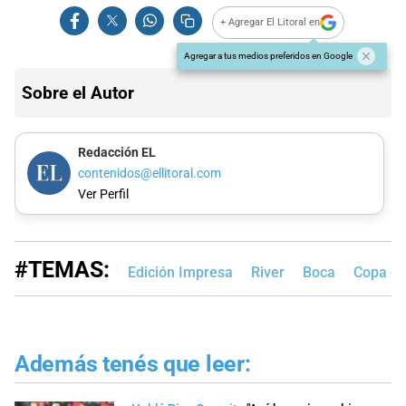
+ Agregar El Litoral en
Agregar a tus medios preferidos en Google
Sobre el Autor
Redacción EL
contenidos@ellitoral.com
Ver Perfil
#TEMAS:
Edición Impresa
River
Boca
Copa de
Además tenés que leer: