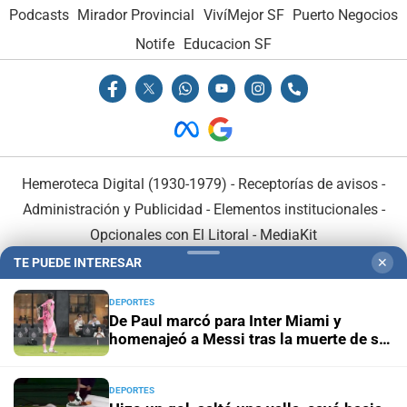
Podcasts
Mirador Provincial
VivíMejor SF
Puerto Negocios
Notife
Educacion SF
Hemeroteca Digital (1930-1979)
-
Receptorías de avisos
-
Administración y Publicidad
-
Elementos institucionales
-
Opcionales con El Litoral
-
MediaKit
TE PUEDE INTERESAR
✕
El Litoral es miembro de:
DEPORTES
De Paul marcó para Inter Miami y
homenajeó a Messi tras la muerte de su
padre
DEPORTES
En Asociación con: