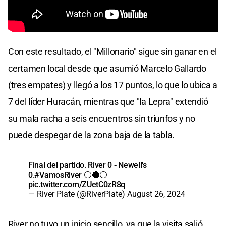
Con este resultado, el "Millonario" sigue sin ganar en el
certamen local desde que asumió Marcelo Gallardo
(tres empates) y llegó a los 17 puntos, lo que lo ubica a
7 del líder Huracán, mientras que "la Lepra" extendió
su mala racha a seis encuentros sin triunfos y no
puede despegar de la zona baja de la tabla.
Final del partido. River 0 - Newell's
0.
#VamosRiver
⚪️🔴⚪️
pic.twitter.com/ZUetC0zR8q
— River Plate (@RiverPlate)
August 26, 2024
River no tuvo un inicio sencillo, ya que la visita salió