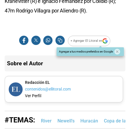
Kranevitter (R) e Ignacio Fernández por Colidio (R);
47m Rodrigo Villagra por Aliendro (R).
+ Agregar El Litoral en
Agregar a tus medios preferidos en Google
Sobre el Autor
Redacción EL
contenidos@ellitoral.com
Ver Perfil
#TEMAS:
River
Newell's
Huracán
Copa de la L