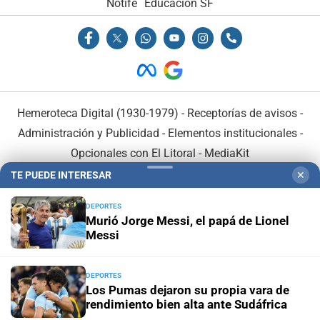
Notife
Educacion SF
Hemeroteca Digital (1930-1979)
-
Receptorías de avisos
-
Administración y Publicidad
-
Elementos institucionales
-
Opcionales con El Litoral
-
MediaKit
TE PUEDE INTERESAR
✕
El Litoral es miembro de:
DEPORTES
Murió Jorge Messi, el papá de Lionel
Messi
DEPORTES
En Asociación con:
Los Pumas dejaron su propia vara de
rendimiento bien alta ante Sudáfrica