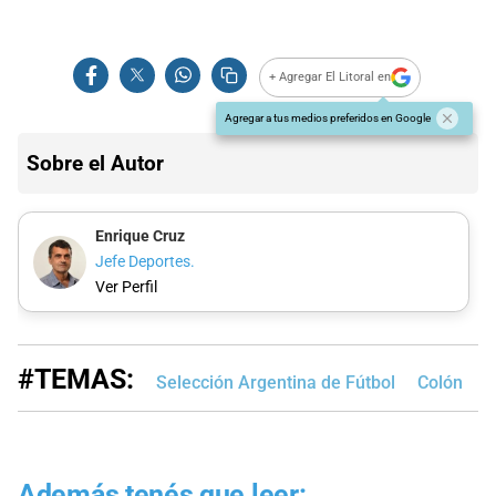
+ Agregar El Litoral en
Agregar a tus medios preferidos en Google
Sobre el Autor
Enrique Cruz
Jefe Deportes.
Ver Perfil
#TEMAS:
Selección Argentina de Fútbol
Colón
U
Además tenés que leer: