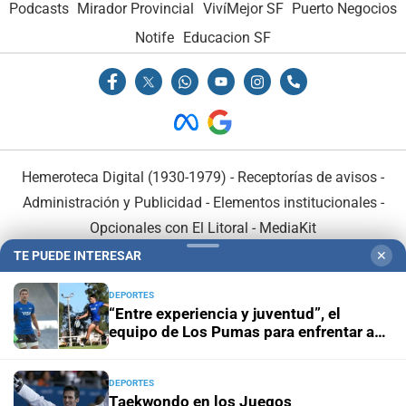
Podcasts
Mirador Provincial
VivíMejor SF
Puerto Negocios
Notife
Educacion SF
Hemeroteca Digital (1930-1979)
-
Receptorías de avisos
-
Administración y Publicidad
-
Elementos institucionales
-
Opcionales con El Litoral
-
MediaKit
TE PUEDE INTERESAR
✕
El Litoral es miembro de:
DEPORTES
“Entre experiencia y juventud”, el
equipo de Los Pumas para enfrentar a
Sudáfrica
DEPORTES
En Asociación con:
Taekwondo en los Juegos