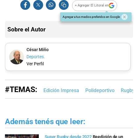
+ Agregar El Litoral en
Agregar a tus medios preferidos en Google
Sobre el Autor
César Miño
Deportes.
Ver Perfil
#TEMAS:
Edición Impresa
Polideportivo
Rugby
Además tenés que leer:
Super Rugby desde 2022
Reedición de un