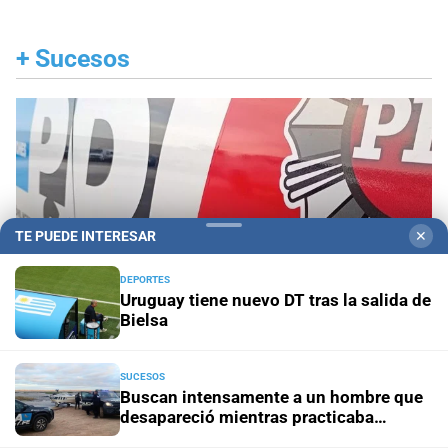
+
Sucesos
TE PUEDE INTERESAR
✕
DEPORTES
Uruguay tiene nuevo DT tras la salida de
Bielsa
SUCESOS
Buscan intensamente a un hombre que
Santa Fe
Un hombre fue ejecutado de un tiro en la
desapareció mientras practicaba
espalda en la zona noroeste de la ciudad
kitesurf en Paraje El Chaquito