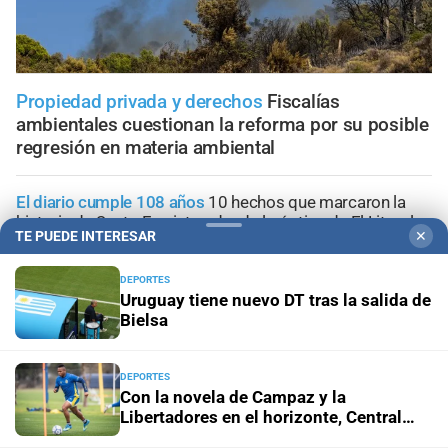
Propiedad privada y derechos
Fiscalías
ambientales cuestionan la reforma por su posible
regresión en materia ambiental
El diario cumple 108 años
10 hechos que marcaron la
historia de Santa Fe, vistos desde la óptica de El Litoral
TE PUEDE INTERESAR
✕
Trabajo, fe y esperanza
¿Qué se le pide a San Cayetano?
DEPORTES
La celebración del 7 de agosto que vuelve a reunir a miles
Uruguay tiene nuevo DT tras la salida de
de fieles
Bielsa
Panorama astrológico
Horóscopo de hoy 7 de agosto de
DEPORTES
2026
Con la novela de Campaz y la
Libertadores en el horizonte, Central
sigue su camino
Efemérides
Día Internacional de la Cerveza: por qué se