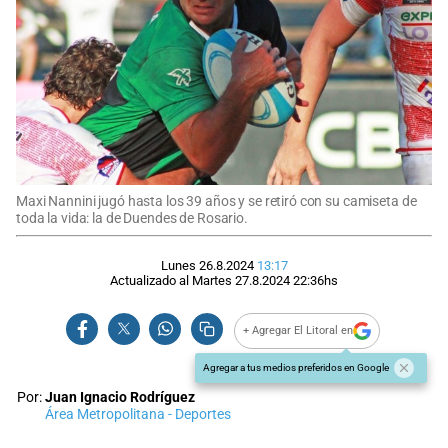
Maxi Nannini jugó hasta los 39 años y se retiró con su camiseta de
toda la vida: la de Duendes de Rosario.
Lunes 26.8.2024
13:17
Actualizado al
Martes 27.8.2024
22:36
hs
+ Agregar El Litoral en
Agregar a tus medios preferidos en Google
Por:
Juan Ignacio Rodríguez
Área Metropolitana - Deportes