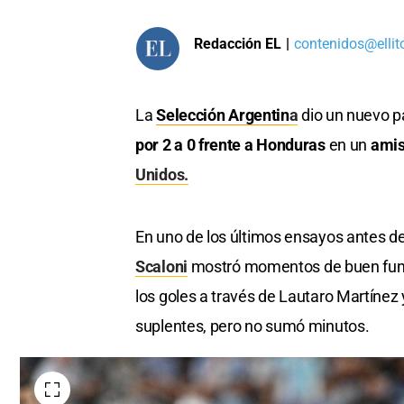
Redacción EL
|
contenidos@ellit
La
Selección Argentin
a
dio un nuevo p
por 2 a 0 frente a Honduras
en un
amis
Unidos.
En uno de los últimos ensayos antes del
Scaloni
mostró momentos de buen funci
los goles a través de Lautaro Martínez
suplentes, pero no sumó minutos.