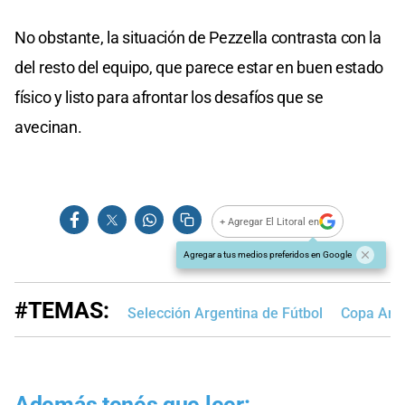
No obstante, la situación de Pezzella contrasta con la
del resto del equipo, que parece estar en buen estado
físico y listo para afrontar los desafíos que se
avecinan.
+ Agregar El Litoral en
Agregar a tus medios preferidos en Google
#TEMAS:
Selección Argentina de Fútbol
Copa Amé
Además tenés que leer: