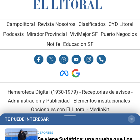
Campolitoral
Revista Nosotros
Clasificados
CYD Litoral
Podcasts
Mirador Provincial
VivíMejor SF
Puerto Negocios
Notife
Educacion SF
Hemeroteca Digital (1930-1979)
-
Receptorías de avisos
-
Administración y Publicidad
-
Elementos institucionales
-
Opcionales con El Litoral
-
MediaKit
TE PUEDE INTERESAR
✕
El Litoral es miembro de:
DEPORTES
Se viene Sudáfrica: una prueba que Los